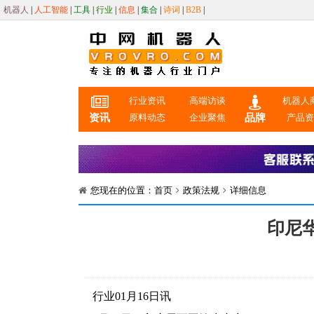
机器人
|
人工智能
|
工具
|
行业
|
信息
|
集合
|
诗词
|
B2B
|
行业资讯
高端访谈
机器人
资讯
原料动态
企业聚焦
品牌
产品
您现在的位置：
首页
政策法规
详细信息
印尼华
行业01月16日讯